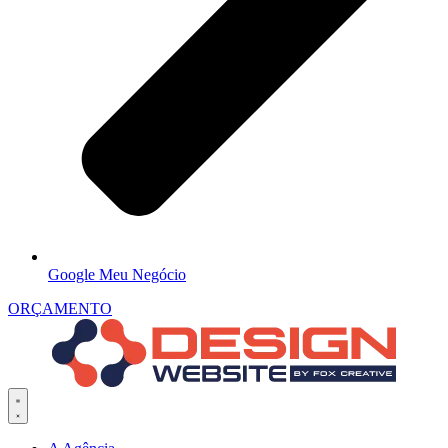
Google Meu Negócio
ORÇAMENTO