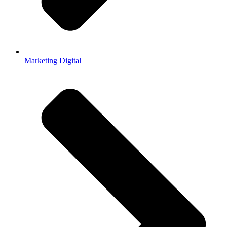
Marketing Digital