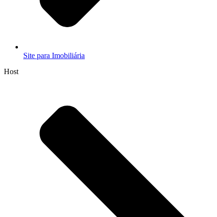
Site para Imobiliária
Host