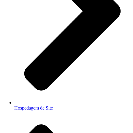
Hospedagem de Site