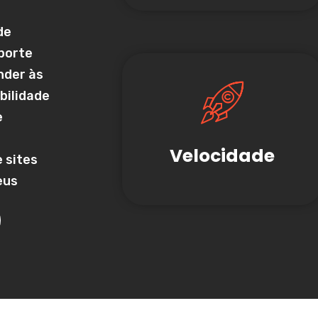
de
porte
nder às
abilidade
e
Velocidade
 sites
eus