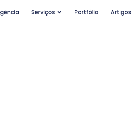
gência
Serviços
Portfólio
Artigos
agem de Site em Nov