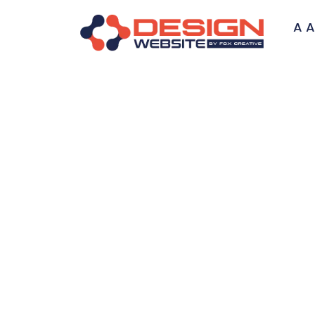
A A
Hosped