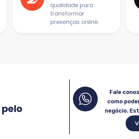
qualidade para
transformar
presenças online.
Fale cono
como podem
 pelo
negócio. Es
V