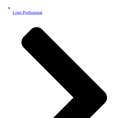
Logo Profissional