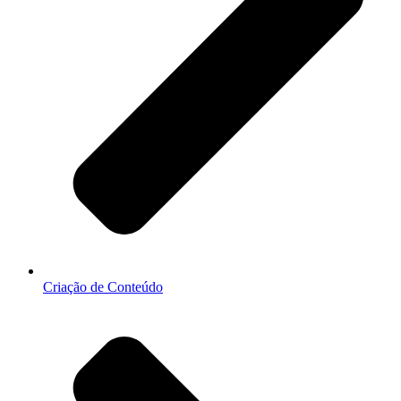
Criação de Conteúdo