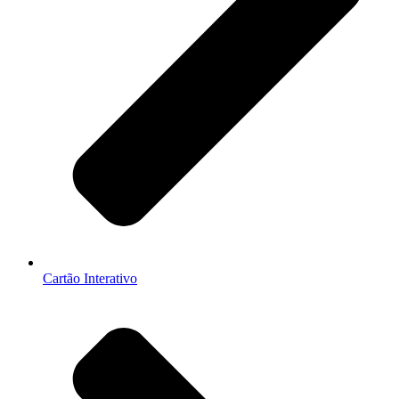
Cartão Interativo