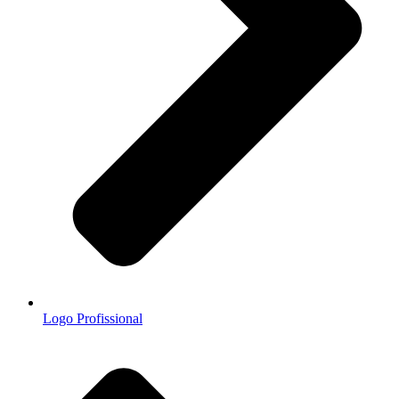
Logo Profissional