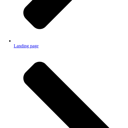
Landing page