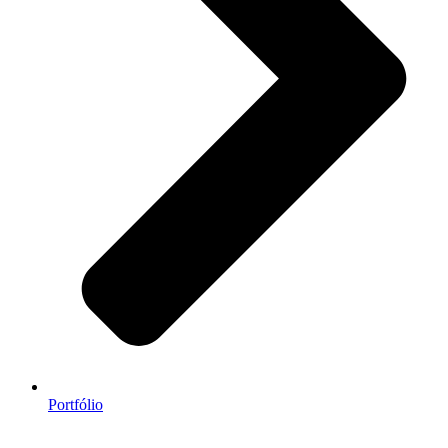
Portfólio