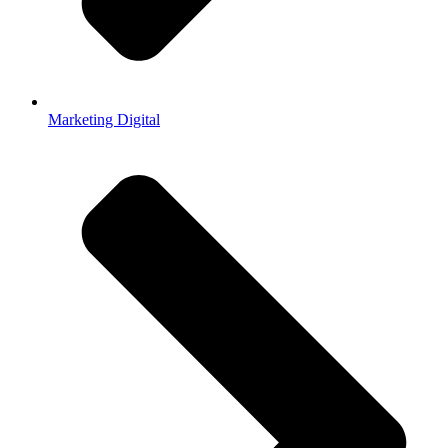
Marketing Digital