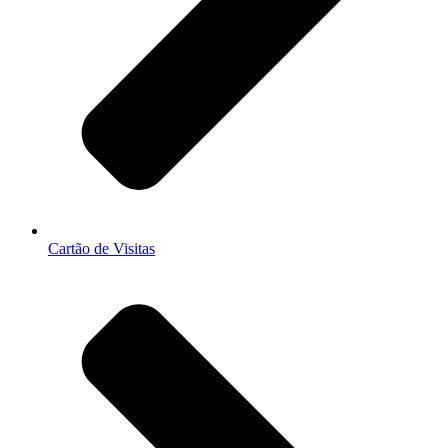
Cartão de Visitas