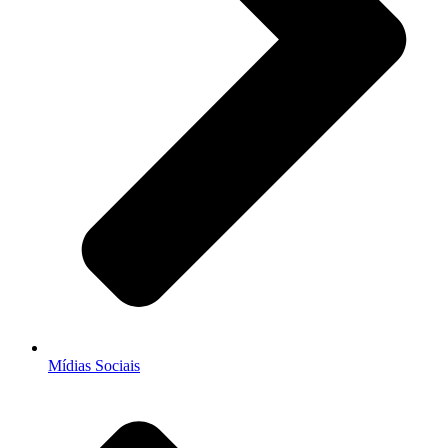
Mídias Sociais