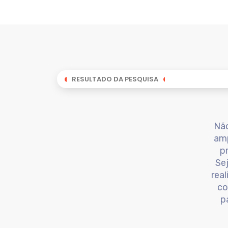
RESULTADO DA PESQUISA
Não
amp
p
Se
rea
co
p