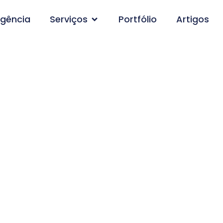
gência
Serviços
Portfólio
Artigos
 pesquisa: Criação d
Grande-AL