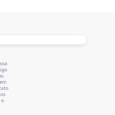
ossa
logo
s.
 em
tato
tos
 e