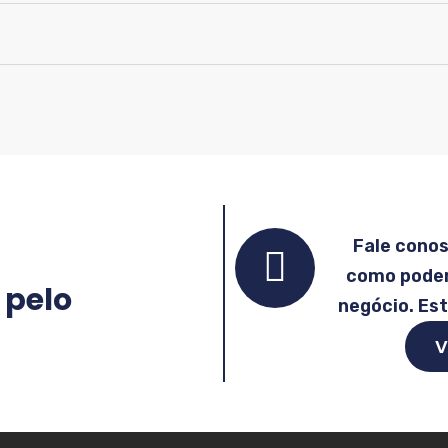
Fale cono
como podem
 pelo
negócio. Es
V