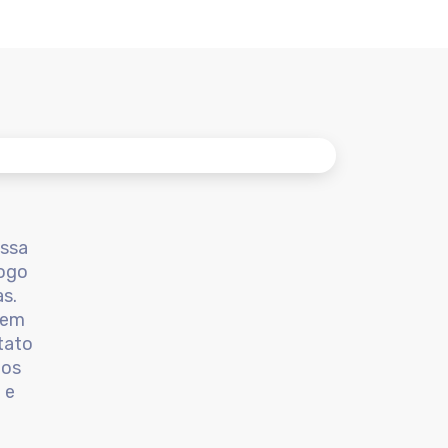
ossa
logo
s.
 em
tato
tos
 e