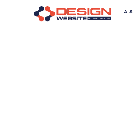
A A
Resultados da 
M