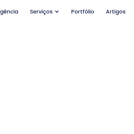
gência
Serviços
Portfólio
Artigos
pesquisa: Criação de 
atriz de Camaragibe-