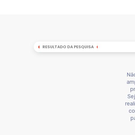
RESULTADO DA PESQUISA
Não
amp
p
Se
rea
co
p