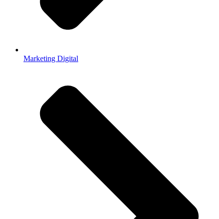
Marketing Digital