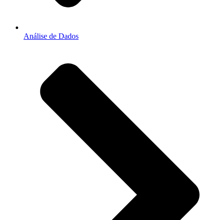
Análise de Dados