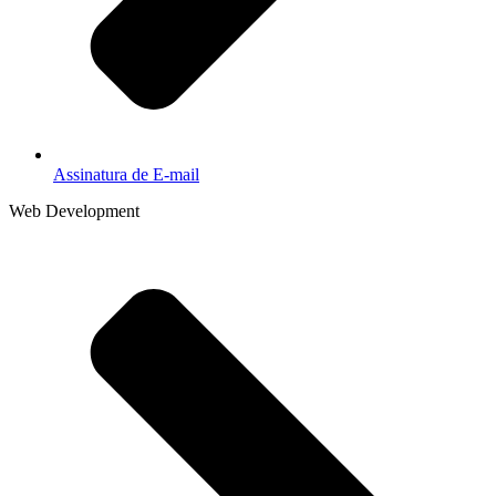
Assinatura de E-mail
Web Development