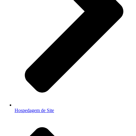
Hospedagem de Site