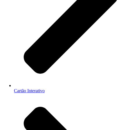
Cartão Interativo