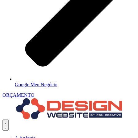
Google Meu Negócio
ORÇAMENTO