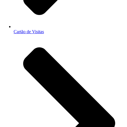
Cartão de Visitas