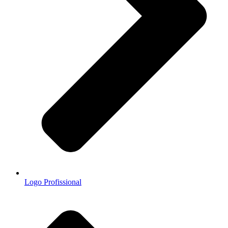
Logo Profissional