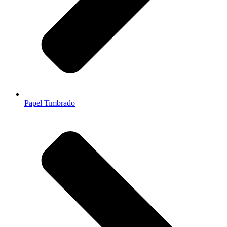
Papel Timbrado