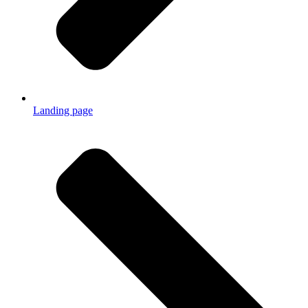
Landing page