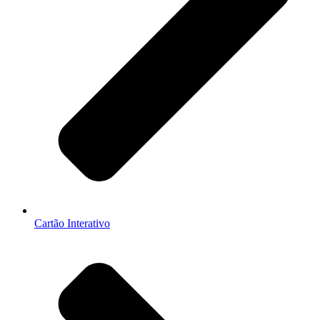
Cartão Interativo