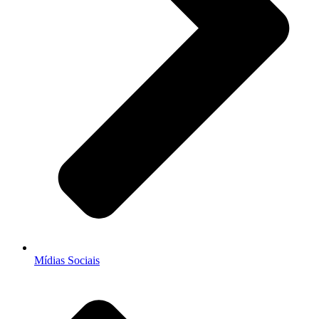
Mídias Sociais