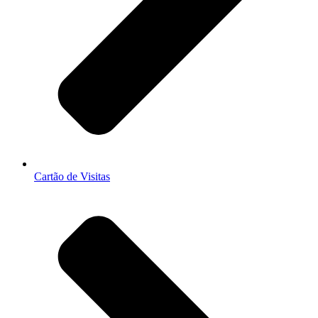
Cartão de Visitas