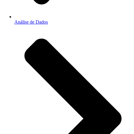
Análise de Dados