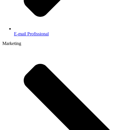
E-mail Profissional
Marketing