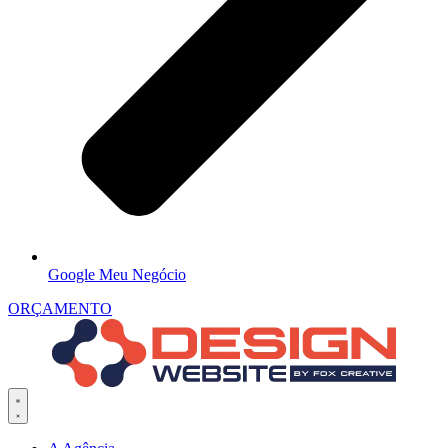
Google Meu Negócio
ORÇAMENTO