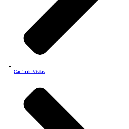
Cartão de Visitas