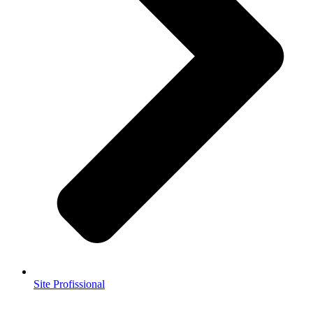
Site Profissional