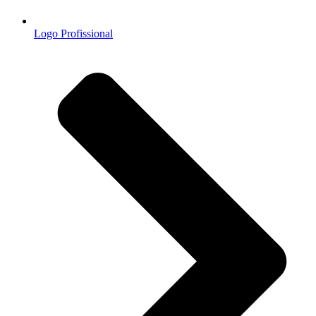
Logo Profissional