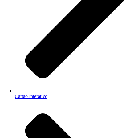
Cartão Interativo