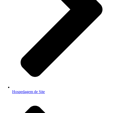
Hospedagem de Site