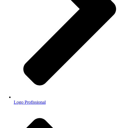
Logo Profissional