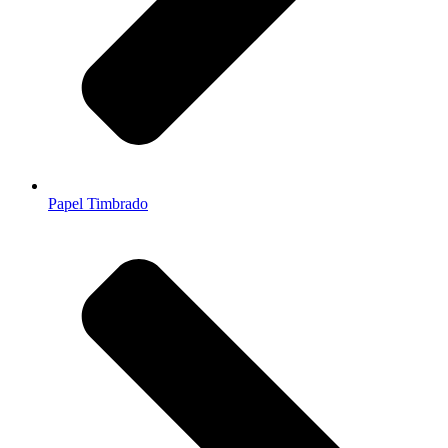
Papel Timbrado