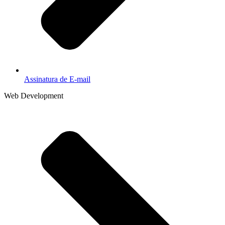
Assinatura de E-mail
Web Development