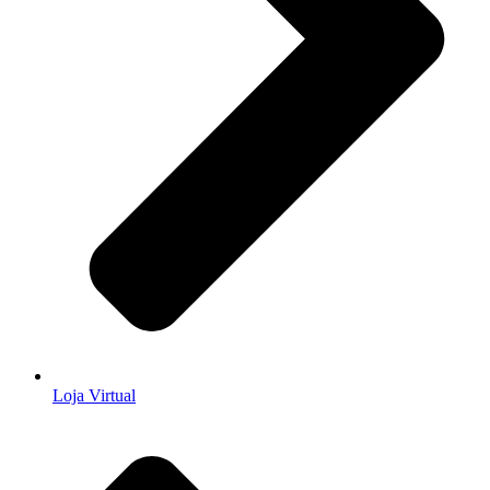
Loja Virtual