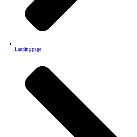
Landing page