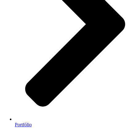
Portfólio