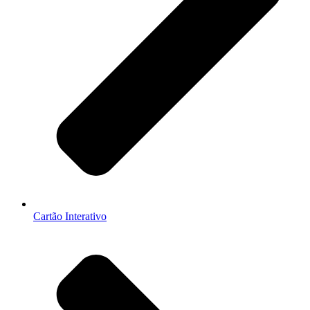
Cartão Interativo