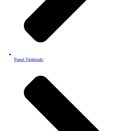
Papel Timbrado