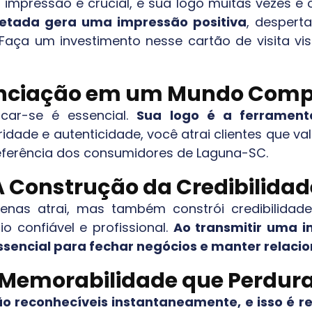
a impressão é crucial, e sua logo muitas vezes é
etada gera uma impressão positiva
, despert
 Faça um investimento nesse cartão de visita v
enciação em um Mundo Compe
car-se é essencial.
Sua logo é a ferrament
ridade e autenticidade, você atrai clientes que v
eferência dos consumidores de
Laguna-SC
.
A Construção da Credibilidad
nas atrai, mas também constrói credibilidad
o confiável e profissional.
Ao transmitir uma i
essencial para fechar negócios e manter relac
Memorabilidade que Perdur
reconhecíveis instantaneamente, e isso é res