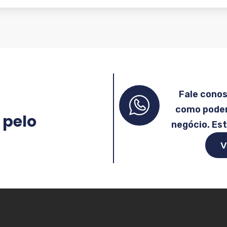
Fale cono
como podem
 pelo
negócio. Es
V