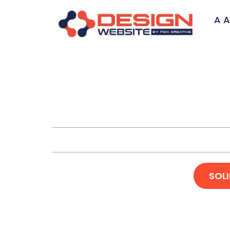
A A
Cria
SOL