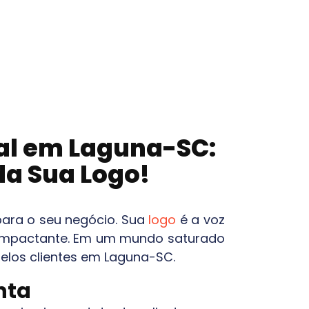
ual em
Laguna-SC
:
da Sua Logo!
para o seu negócio. Sua
logo
é a voz
 e impactante. Em um mundo saturado
pelos clientes em
Laguna-SC
.
nta