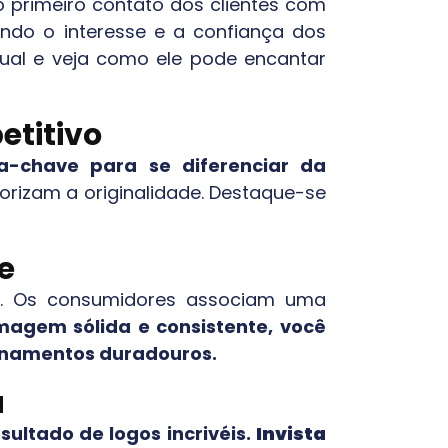
 o primeiro contato dos clientes com
ando o interesse e a confiança dos
isual e veja como ele pode encantar
titivo
a-chave para se diferenciar da
alorizam a originalidade. Destaque-se
e
e. Os consumidores associam uma
magem sólida e consistente, você
ionamentos duradouros.
a
ultado de logos incrivéis.
Invista