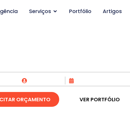
gência
Serviços
Portfólio
Artigos
ção de Logo em Lagu
Fox Creative
27/04/2023
ICITAR ORÇAMENTO
VER PORTFÓLIO