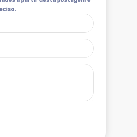
dades a partir desta postagem e
eciso.