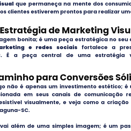
isual
que permaneça na mente dos consumido
s clientes estiverem prontos para realizar um
 Estratégia de Marketing Visu
agem bonita; é uma peça estratégica no seu 
rketing e redes sociais
fortalece a pr
C
. É a peça central de uma estratégia v
aminho para Conversões Sól
go não é apenas um investimento estético; é
cionada em seus canais de comunicação r
esistível visualmente, e veja como a criação
Laguna-SC
.
o vai além de uma simples imagem; é um pass