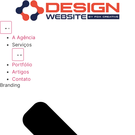
Pular
para
o
conteúdo
A Agência
Serviços
Portfólio
Artigos
Contato
Branding