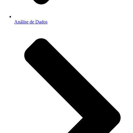
Análise de Dados