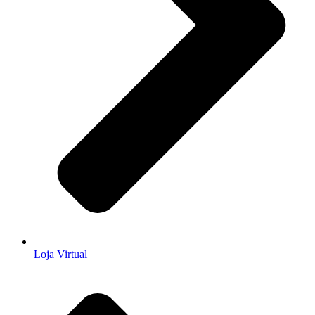
Loja Virtual