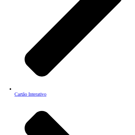
Cartão Interativo