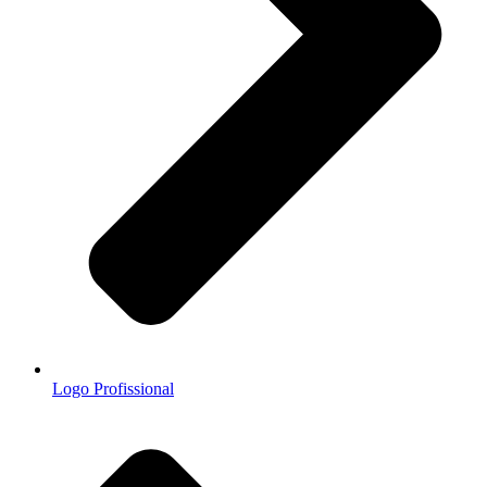
Logo Profissional