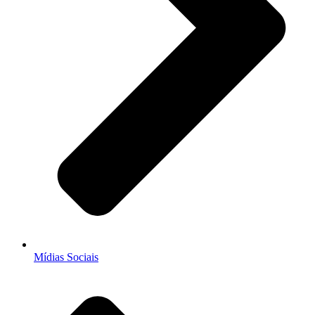
Mídias Sociais