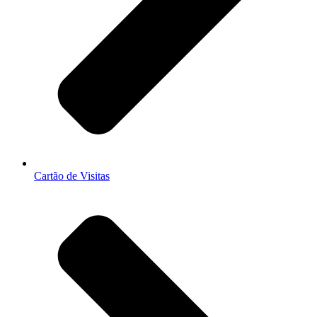
Cartão de Visitas