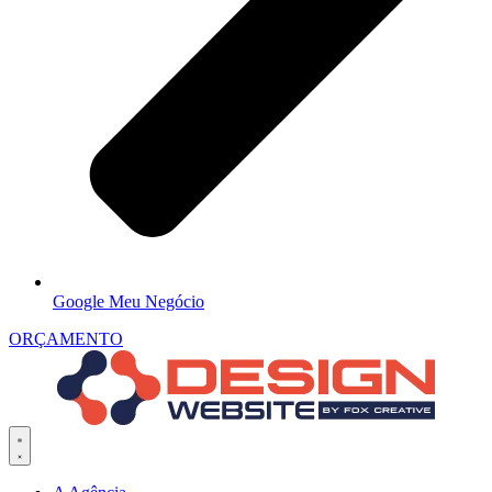
Google Meu Negócio
ORÇAMENTO