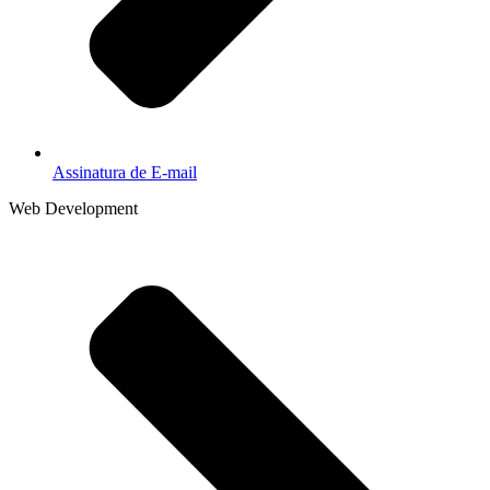
Assinatura de E-mail
Web Development