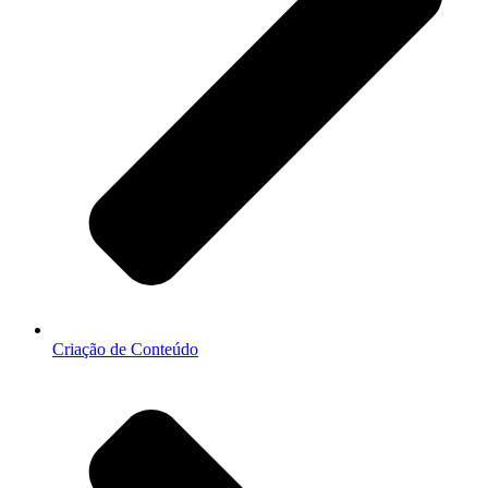
Criação de Conteúdo