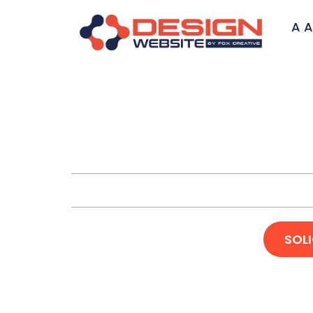
A A
Criação de L
SOL