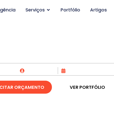
gência
Serviços
Portfólio
Artigos
ogo em São Gonçalo d
Fox Creative
15/06/2023
ICITAR ORÇAMENTO
VER PORTFÓLIO