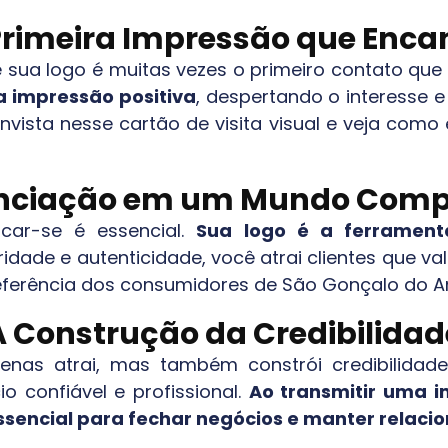
Primeira Impressão que Enca
 e sua logo é muitas vezes o primeiro contato que
 impressão positiva
, despertando o interesse e
 Invista nesse cartão de visita visual e veja com
enciação em um Mundo Compe
car-se é essencial.
Sua logo é a ferrament
ridade e autenticidade, você atrai clientes que v
eferência dos consumidores de
São Gonçalo do 
A Construção da Credibilidad
nas atrai, mas também constrói credibilidad
o confiável e profissional.
Ao transmitir uma i
essencial para fechar negócios e manter relac