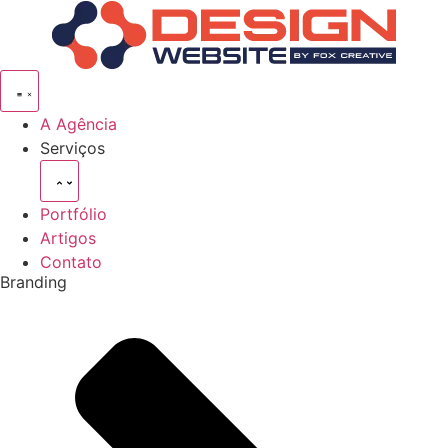
Pular
para
o
conteúdo
A Agência
Serviços
Portfólio
Artigos
Contato
Branding