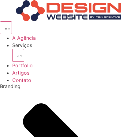
Pular
para
o
conteúdo
A Agência
Serviços
Portfólio
Artigos
Contato
Branding