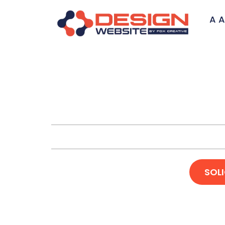
A A
Cri
SOL