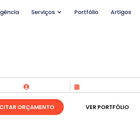
gência
Serviços
Portfólio
Artigos
ação de Logo em Sino
Fox Creative
27/04/2023
ICITAR ORÇAMENTO
VER PORTFÓLIO