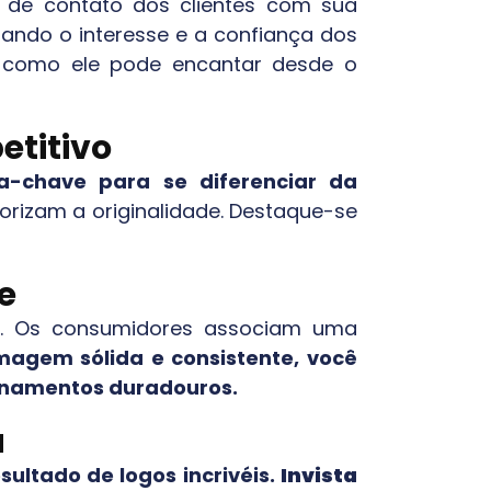
o de contato dos clientes com sua
tando o interesse e a confiança dos
ba como ele pode encantar desde o
titivo
a-chave para se diferenciar da
alorizam a originalidade. Destaque-se
e
e. Os consumidores associam uma
magem sólida e consistente, você
ionamentos duradouros.
a
ultado de logos incrivéis.
Invista