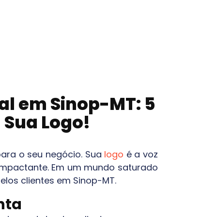
ual em
Sinop-MT
: 5
 Sua Logo!
para o seu negócio. Sua
logo
é a voz
 e impactante. Em um mundo saturado
pelos clientes em
Sinop-MT
.
nta