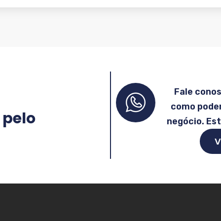
Fale cono
como podem
 pelo
negócio. Es
V