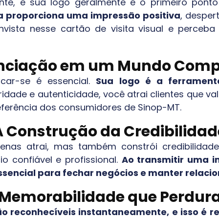
nte, e sua logo geralmente é o primeiro pont
 proporciona uma impressão positiva
, desper
 Invista nesse cartão de visita visual e perce
enciação em um Mundo Compe
car-se é essencial.
Sua logo é a ferrament
ridade e autenticidade, você atrai clientes que v
eferência dos consumidores de
Sinop-MT
.
A Construção da Credibilidad
nas atrai, mas também constrói credibilidad
o confiável e profissional.
Ao transmitir uma i
essencial para fechar negócios e manter relac
Memorabilidade que Perdur
reconhecíveis instantaneamente, e isso é res