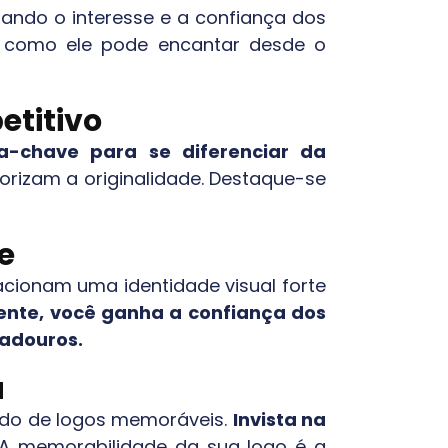
tando o interesse e a confiança dos
eba como ele pode encantar desde o
titivo
a-chave para se diferenciar da
alorizam a originalidade. Destaque-se
e
acionam uma identidade visual forte
ente, você ganha a confiança dos
radouros.
a
ado de logos memoráveis.
Invista na
 memorabilidade da sua logo é a