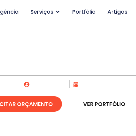
gência
Serviços
Portfólio
Artigos
ção de Logo em Xapu
Fox Creative
22/12/2023
ICITAR ORÇAMENTO
VER PORTFÓLIO