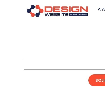
A A
Cria
SOL