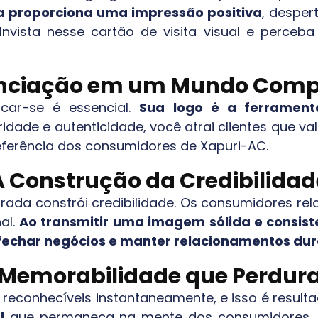
 proporciona uma impressão positiva
, desper
 Invista nesse cartão de visita visual e perc
enciação em um Mundo Compe
car-se é essencial.
Sua logo é a ferrament
ridade e autenticidade, você atrai clientes que v
eferência dos consumidores de
Xapuri-AC
.
A Construção da Credibilidad
rada constrói credibilidade. Os consumidores rel
al.
Ao transmitir uma imagem sólida e consist
 fechar negócios e manter relacionamentos du
Memorabilidade que Perdur
econhecíveis instantaneamente, e isso é result
l
que permaneça na mente dos consumidores. A