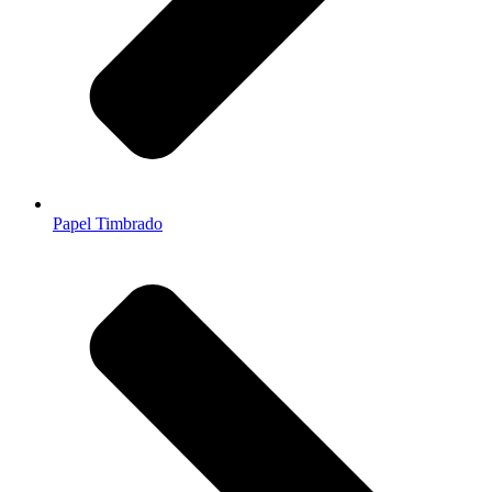
Papel Timbrado