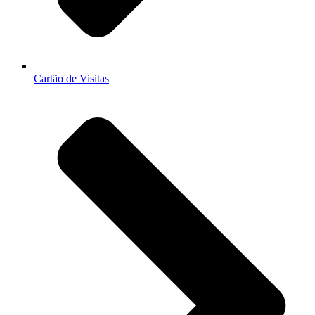
Cartão de Visitas