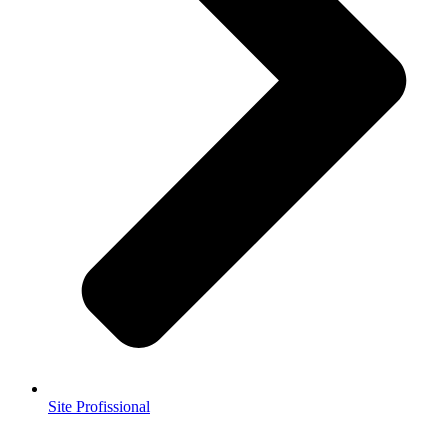
Site Profissional