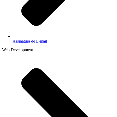
Assinatura de E-mail
Web Development