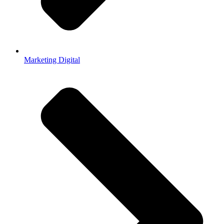
Marketing Digital