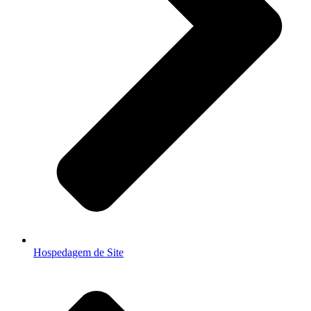
Hospedagem de Site