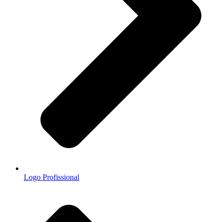
Logo Profissional