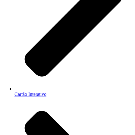
Cartão Interativo