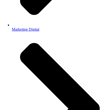
Marketing Digital