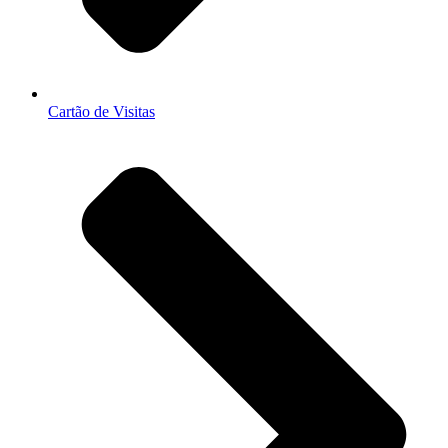
Cartão de Visitas