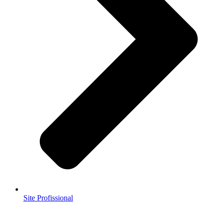
Site Profissional