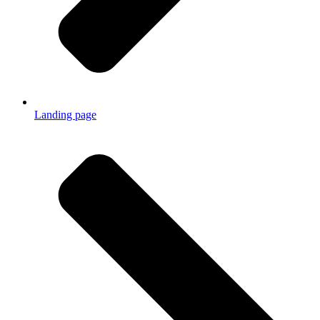
Landing page