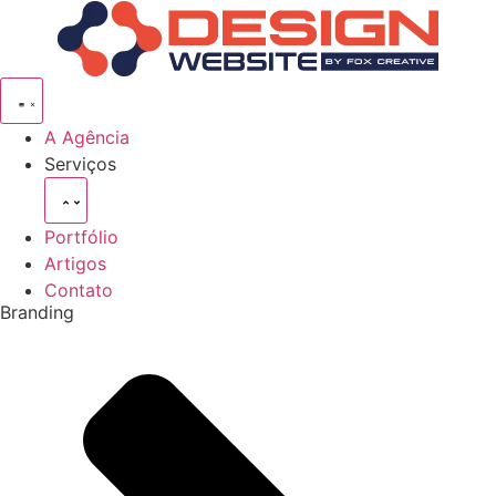
Pular
para
o
conteúdo
A Agência
Serviços
Portfólio
Artigos
Contato
Branding