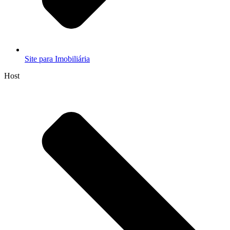
Site para Imobiliária
Host