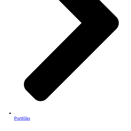
Portfólio