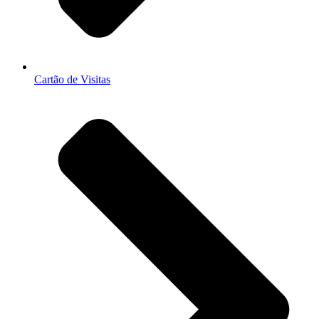
Cartão de Visitas