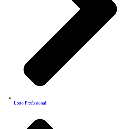
Logo Profissional