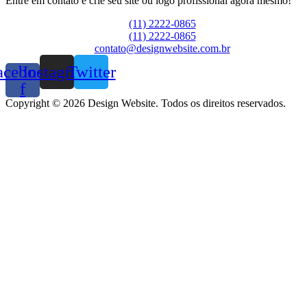
Entre em contato e crie seu site ou logo profissional agora mesmo!
(11) 2222-0865
(11) 2222-0865
contato@designwebsite.com.br
acebook-
Instagram
Twitter
f
Copyright © 2026 Design Website. Todos os direitos reservados.