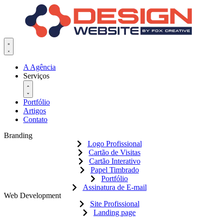
Pular
para
o
conteúdo
A Agência
Serviços
Portfólio
Artigos
Contato
Branding
Logo Profissional
Cartão de Visitas
Cartão Interativo
Papel Timbrado
Portfólio
Assinatura de E-mail
Web Development
Site Profissional
Landing page