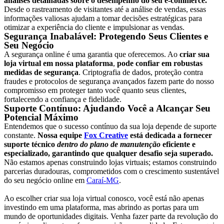
análises detalhadas sobre o desempenho do seu e-commerce.
Desde o rastreamento de visitantes até a análise de vendas, essas
informações valiosas ajudam a tomar decisões estratégicas para
otimizar a experiência do cliente e impulsionar as vendas.
Segurança Inabalável: Protegendo Seus Clientes e
Seu Negócio
A segurança online é uma garantia que oferecemos. Ao
criar sua
loja virtual em nossa plataforma
,
pode confiar em robustas
medidas de segurança
. Criptografia de dados, proteção contra
fraudes e protocolos de segurança avançados fazem parte do nosso
compromisso em proteger tanto você quanto seus clientes,
fortalecendo a confiança e fidelidade.
Suporte Contínuo: Ajudando Você a Alcançar Seu
Potencial Máximo
Entendemos que o sucesso contínuo da sua loja depende de suporte
constante.
Nossa equipe
Fox Creative
está dedicada a fornecer
suporte técnico
dentro do plano de manutenção
eficiente e
especializado, garantindo que qualquer desafio seja superado.
Não estamos apenas construindo lojas virtuais; estamos construindo
parcerias duradouras, comprometidos com o crescimento sustentável
do seu negócio online em
Caraí-MG
.
Ao escolher criar sua loja virtual conosco, você está não apenas
investindo em uma plataforma, mas abrindo as portas para um
mundo de oportunidades digitais. Venha fazer parte da revolução do