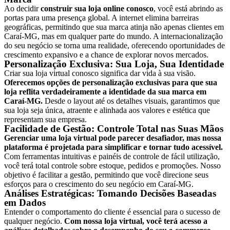
Ao decidir
construir sua loja online conosco
, você está abrindo as
portas para uma presença global. A internet elimina barreiras
geográficas, permitindo que sua marca atinja não apenas clientes em
Caraí-MG
, mas em qualquer parte do mundo. A internacionalização
do seu negócio se torna uma realidade, oferecendo oportunidades de
crescimento expansivo e a chance de explorar novos mercados.
Personalização Exclusiva: Sua Loja, Sua Identidade
Criar sua loja virtual conosco significa dar vida à sua visão.
Oferecemos opções de personalização exclusivas para que sua
loja reflita verdadeiramente a identidade da sua marca em
Caraí-MG
.
Desde o layout até os detalhes visuais, garantimos que
sua loja seja única, atraente e alinhada aos valores e estética que
representam sua empresa.
Facilidade de Gestão: Controle Total nas Suas Mãos
Gerenciar uma loja virtual pode parecer desafiador, mas nossa
plataforma é projetada para simplificar e tornar tudo acessível.
Com ferramentas intuitivas e painéis de controle de fácil utilização,
você terá total controle sobre estoque, pedidos e promoções. Nosso
objetivo é facilitar a gestão, permitindo que você direcione seus
esforços para o crescimento do seu negócio em
Caraí-MG
.
Análises Estratégicas: Tomando Decisões Baseadas
em Dados
Entender o comportamento do cliente é essencial para o sucesso de
qualquer negócio.
Com nossa loja virtual, você terá acesso a