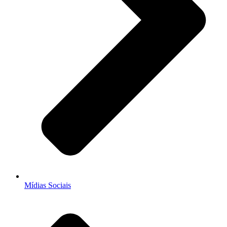
Mídias Sociais