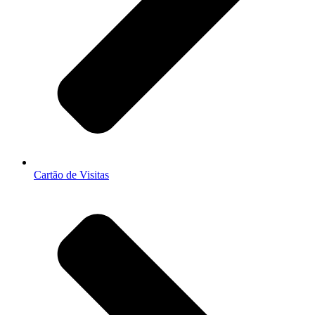
Cartão de Visitas