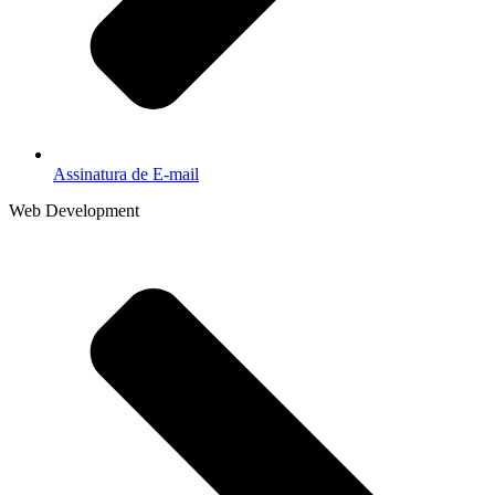
Assinatura de E-mail
Web Development