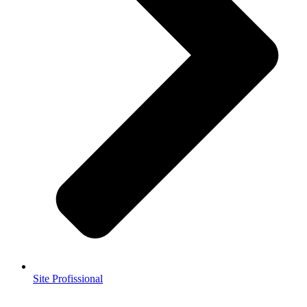
Site Profissional