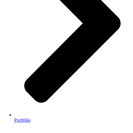
Portfólio