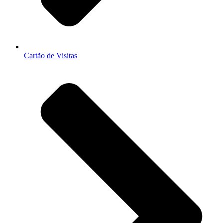
Cartão de Visitas