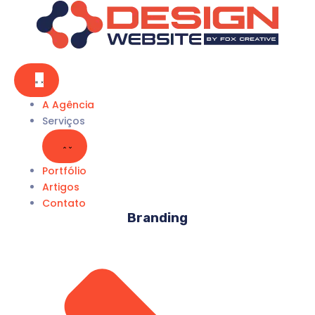
Pular
para
o
conteúdo
A Agência
Serviços
Portfólio
Artigos
Contato
Branding