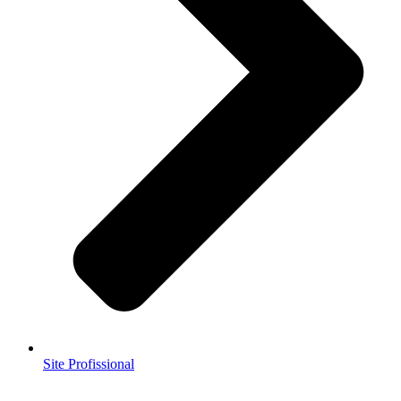
Site Profissional