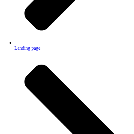
Landing page