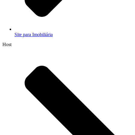
Site para Imobiliária
Host