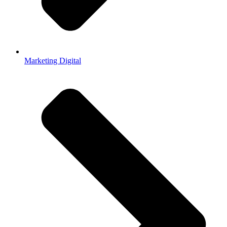
Marketing Digital