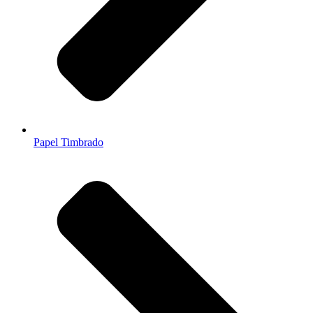
Papel Timbrado