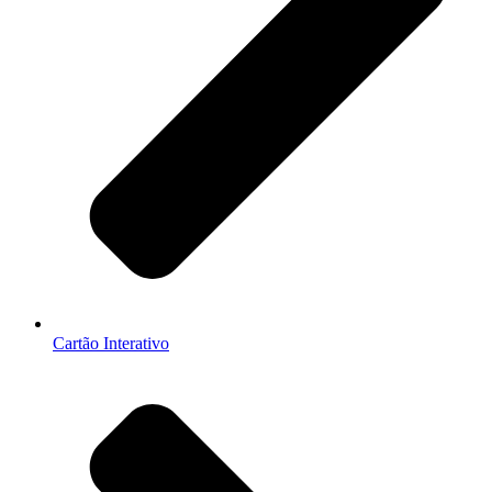
Cartão Interativo