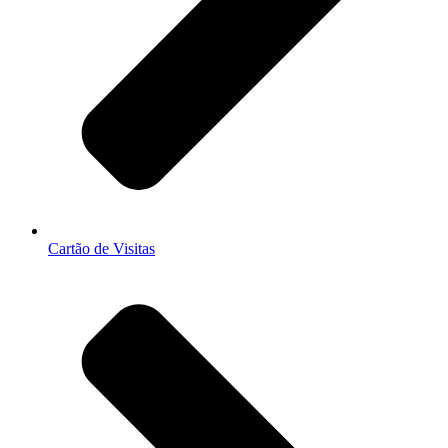
Cartão de Visitas