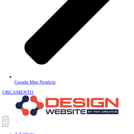
Google Meu Negócio
ORÇAMENTO