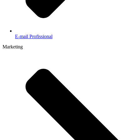
E-mail Profissional
Marketing