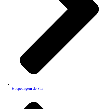
Hospedagem de Site