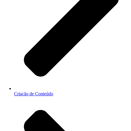
Criação de Conteúdo