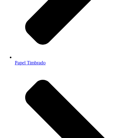
Papel Timbrado