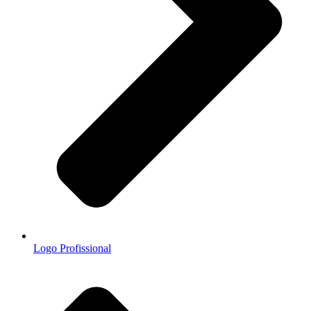
Logo Profissional