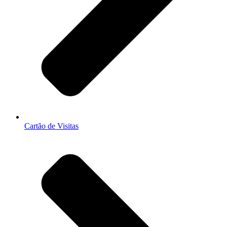
Cartão de Visitas