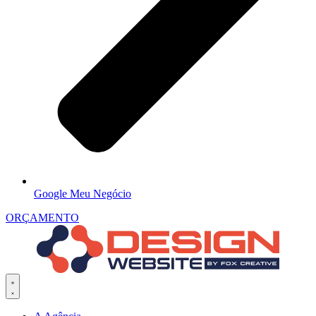
Google Meu Negócio
ORÇAMENTO