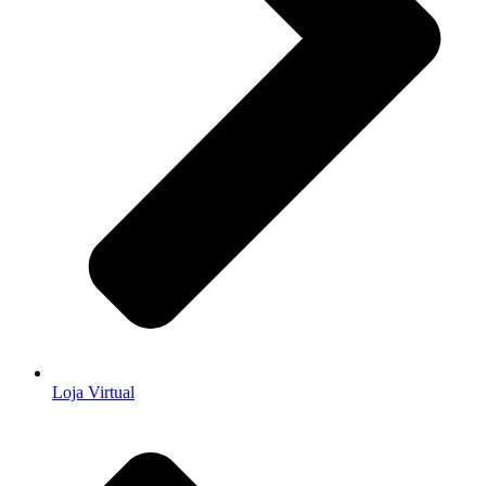
Loja Virtual