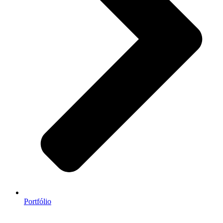
Portfólio