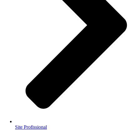
Site Profissional