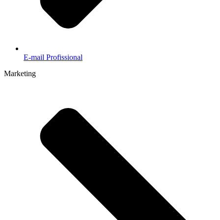
E-mail Profissional
Marketing