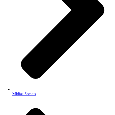
Mídias Sociais