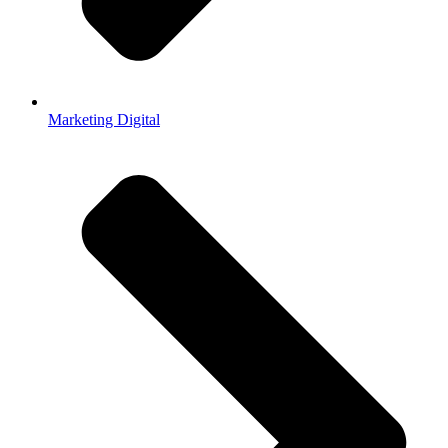
Marketing Digital