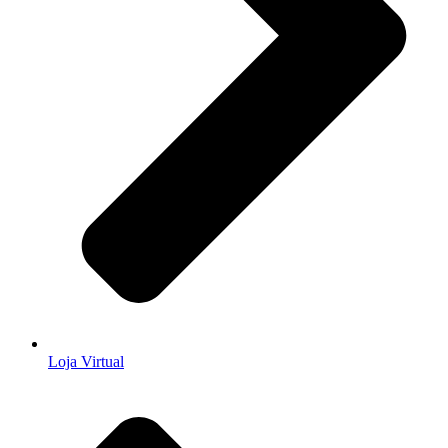
Loja Virtual