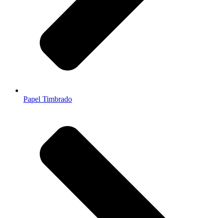
Papel Timbrado