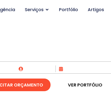
gência
Serviços
Portfólio
Artigos
de Loja Virtual em M
Fox Creative
03/07/2023
ICITAR ORÇAMENTO
VER PORTFÓLIO