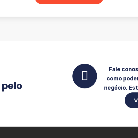
Fale cono
como podem
 pelo
negócio. Es
V