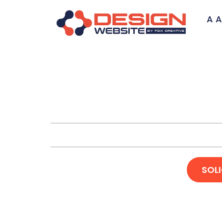
A A
Criação 
SOL