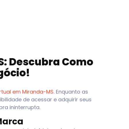
S
: Descubra Como
gócio!
irtual em
Miranda-MS
. Enquanto as
xibilidade de acessar e adquirir seus
a ininterrupta.
Marca