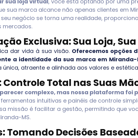
 sua loja virtual
, você está optando por uma pre
 que sua marca alcance não apenas clientes em
Mi
 seu negócio se torna uma realidade, proporciona
s mercados.
ação Exclusiva: Sua Loja, Sua
fica dar vida à sua visão.
Oferecemos opções de
mente a identidade da sua marca em
Miranda
ja única, atraente e alinhada aos valores e estét
: Controle Total nas Suas Mã
 parecer complexo, mas nossa plataforma foi p
erramentas intuitivas e painéis de controle simple
a missão é facilitar a gestão, permitindo que vo
iranda-MS
.
as: Tomando Decisões Basea