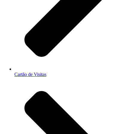
Cartão de Visitas