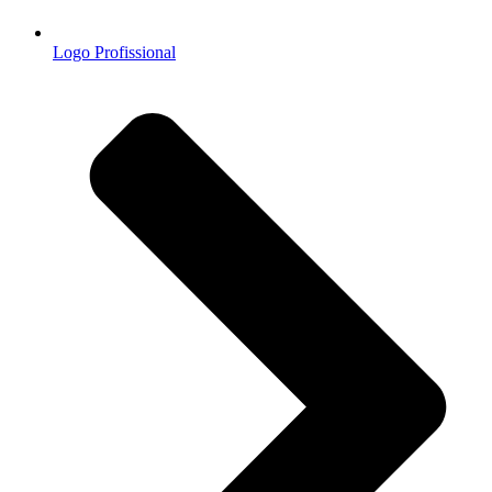
Logo Profissional