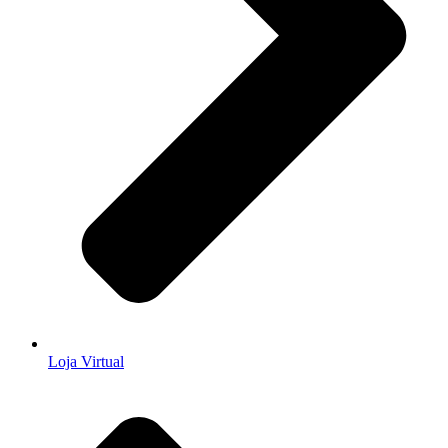
Loja Virtual