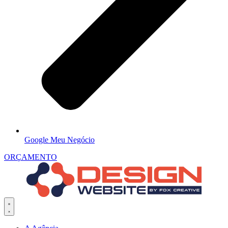
Google Meu Negócio
ORÇAMENTO