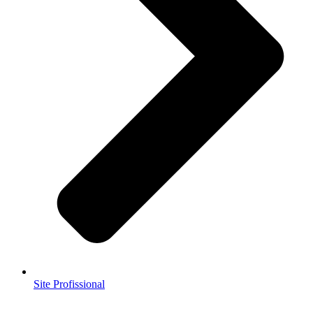
Site Profissional