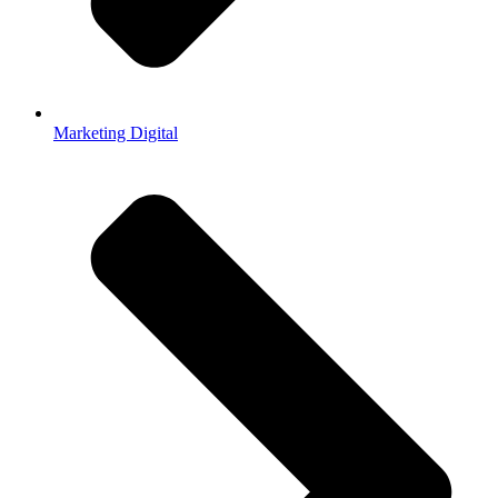
Marketing Digital