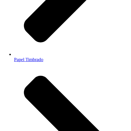
Papel Timbrado