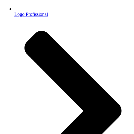
Logo Profissional