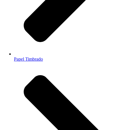
Papel Timbrado