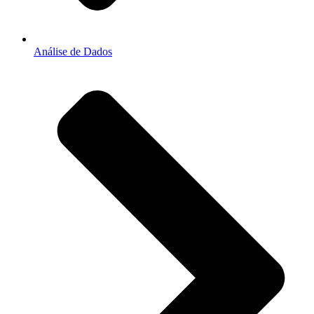
Análise de Dados