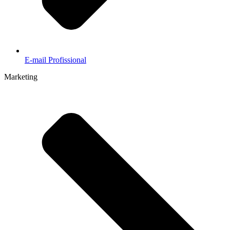
E-mail Profissional
Marketing