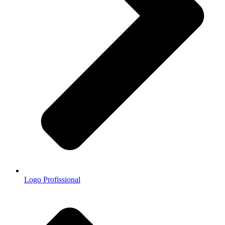
Logo Profissional