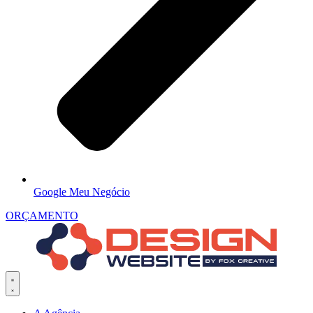
Google Meu Negócio
ORÇAMENTO