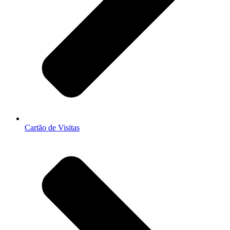
Cartão de Visitas