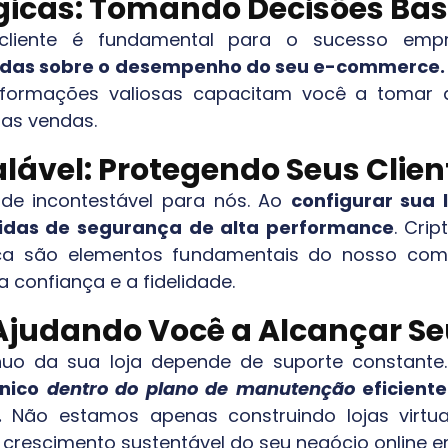
égicas: Tomando Decisões B
liente é fundamental para o sucesso empr
adas sobre o desempenho do seu e-commerce.
nformações valiosas capacitam você a tomar d
 as vendas.
ável: Protegendo Seus Clien
ade incontestável para nós. Ao
configurar sua 
idas de segurança de alta performance
. Cri
nça são elementos fundamentais do nosso com
 confiança e a fidelidade.
Ajudando Você a Alcançar S
uo da sua loja depende de suporte constante
cnico
dentro do plano de manutenção
eficiente
.
Não estamos apenas construindo lojas virtua
crescimento sustentável do seu negócio online 