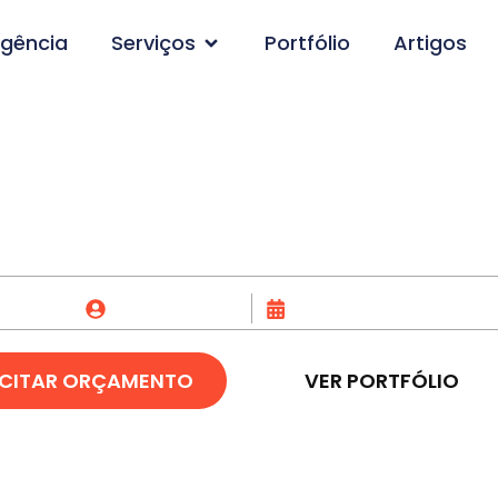
gência
Serviços
Portfólio
Artigos
de Loja Virtual em Mo
Fox Creative
07/01/2023
ICITAR ORÇAMENTO
VER PORTFÓLIO