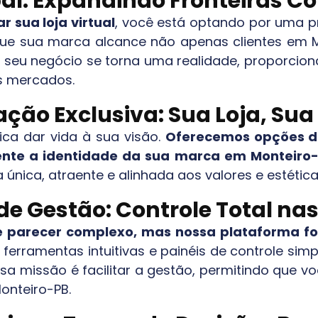
al: Expandindo Fronteiras 
r sua loja virtual
, você está optando por uma pr
 que sua marca alcance não apenas clientes em
 seu negócio se torna uma realidade, proporcion
s mercados.
ação Exclusiva: Sua Loja, Sua
fica dar vida à sua visão.
Oferecemos opções de
mente a identidade da sua marca em
Monteiro
ja única, atraente e alinhada aos valores e estét
 de Gestão: Controle Total na
e parecer complexo, mas nossa plataforma foi
erramentas intuitivas e painéis de controle simpl
a missão é facilitar a gestão, permitindo que v
onteiro-PB
.