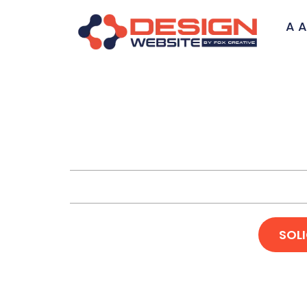
A A
Criação 
SOL