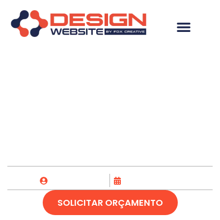
Criação de Loja
Virtual em São João
do Piauí-PI
Fox Creative
20/04/2023
SOLICITAR ORÇAMENTO