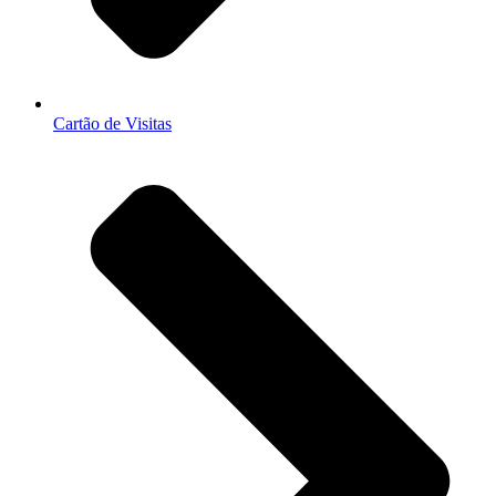
Cartão de Visitas