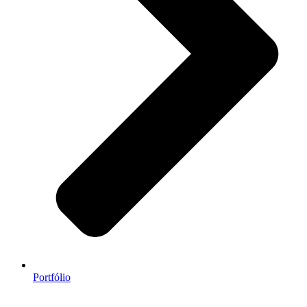
Portfólio