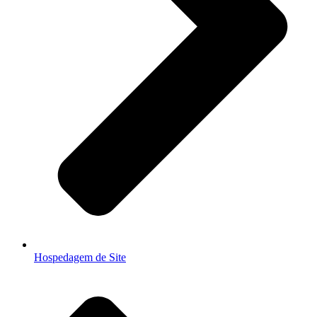
Hospedagem de Site