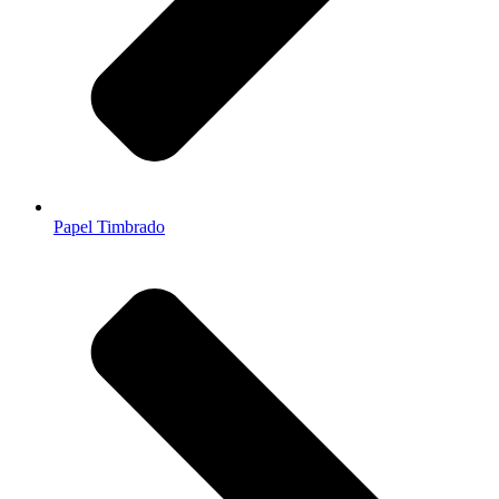
Papel Timbrado