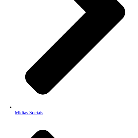
Mídias Sociais