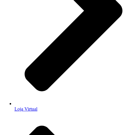
Loja Virtual