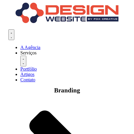
Pular
para
o
conteúdo
A Agência
Serviços
Portfólio
Artigos
Contato
Branding