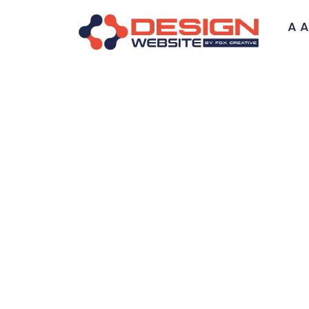
A A
Criaçã