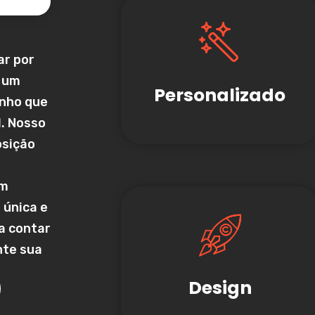
ar por
m um
Personalizado
nho que
. Nosso
osição
em
 única e
a contar
nte sua
Design