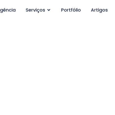
gência
Serviços
Portfólio
Artigos
o de Site em Caragu