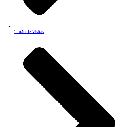
Cartão de Visitas