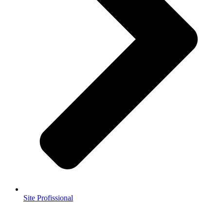
Site Profissional