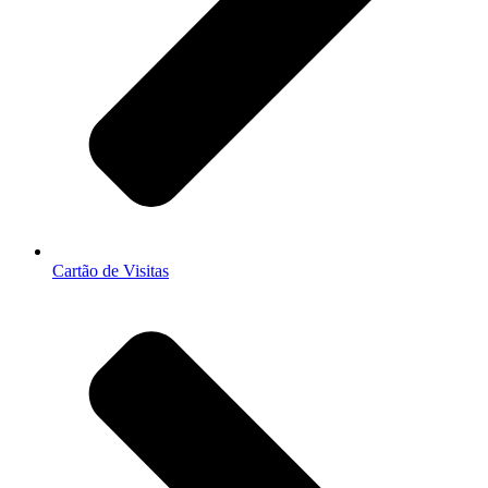
Cartão de Visitas