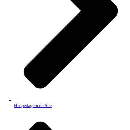
Hospedagem de Site