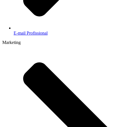
E-mail Profissional
Marketing