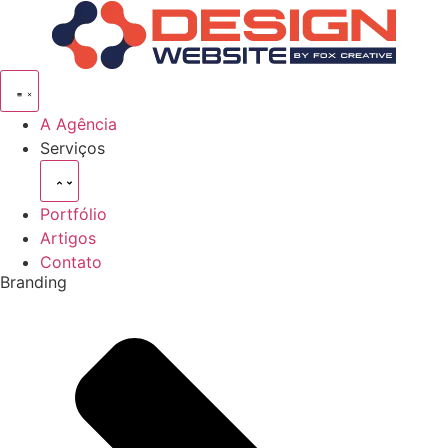
Pular
para
o
conteúdo
A Agência
Serviços
Portfólio
Artigos
Contato
Branding