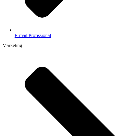
E-mail Profissional
Marketing