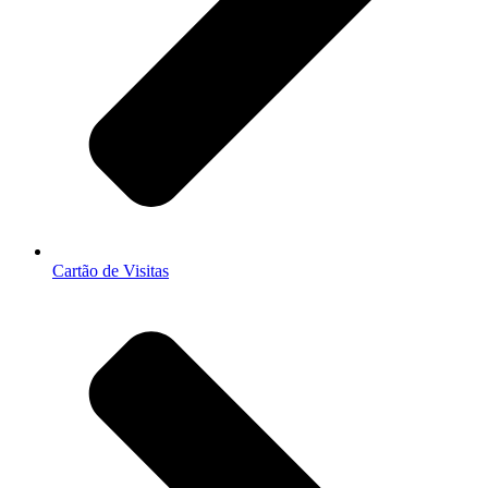
Cartão de Visitas