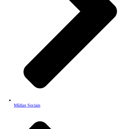
Mídias Sociais