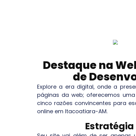
Destaque na Web
de Desenvo
Explore a era digital, onde a pre
páginas da web; oferecemos uma 
cinco razões convincentes para es
online em
Itacoatiara-AM
.
Estratégia
Seu site vai além de ser apenas