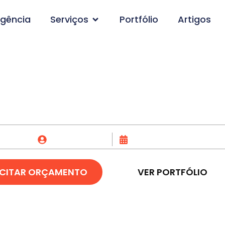
gência
Serviços
Portfólio
Artigos
o de Site em Itacoat
Fox Creative
07/07/2023
ICITAR ORÇAMENTO
VER PORTFÓLIO