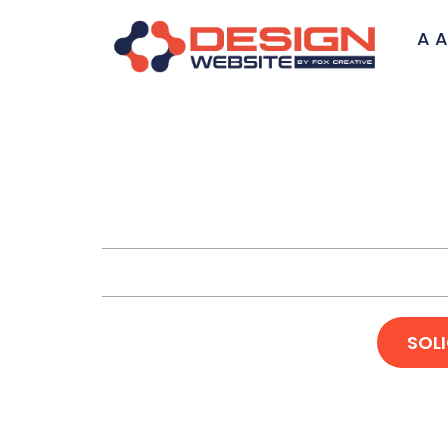
A A
Criaçã
SOL