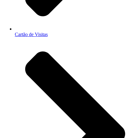
Cartão de Visitas