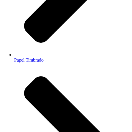
Papel Timbrado