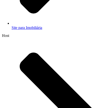
Site para Imobiliária
Host