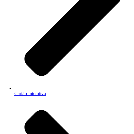
Cartão Interativo