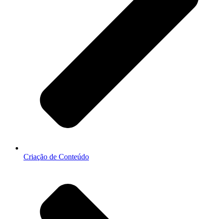
Criação de Conteúdo