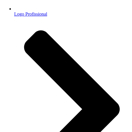
Logo Profissional