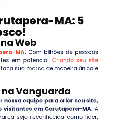
rutapera-MA
: 5
osco!
o na Web
pera-MA
.
Com bilhões de pessoas
ntes em potencial.
Criando seu site
staca sua marca de maneira única e
ca na Vanguarda
r nossa equipe para criar seu site,
s visitantes em
Carutapera-MA
.
A
arca seja reconhecida como líder,