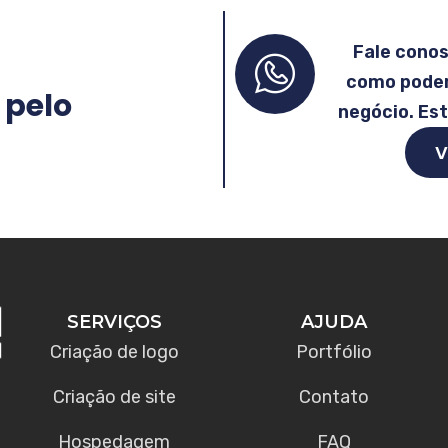
Fale cono
como podem
 pelo
negócio. Es
V
SERVIÇOS
AJUDA
Criação de logo
Portfólio
Criação de site
Contato
Hospedagem
FAQ