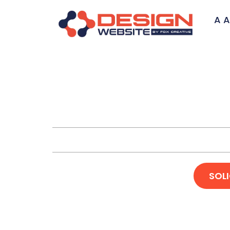
A A
Desenvolvi
SOL