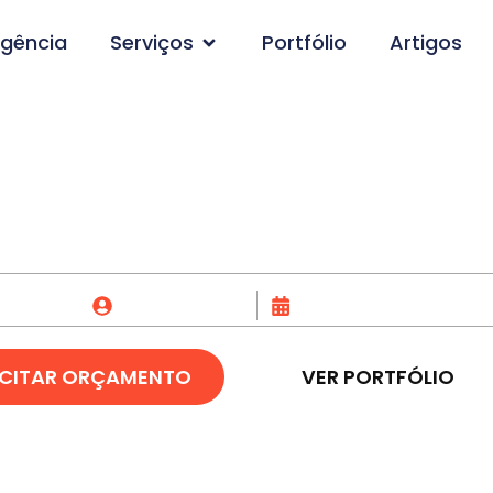
gência
Serviços
Portfólio
Artigos
mento de Site em Ca
Fox Creative
19/11/2023
ICITAR ORÇAMENTO
VER PORTFÓLIO