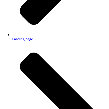
Landing page