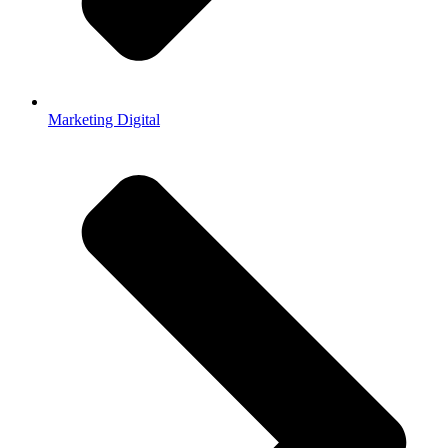
Marketing Digital