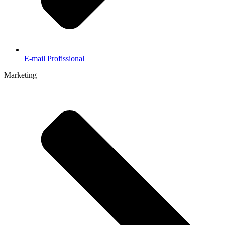
E-mail Profissional
Marketing