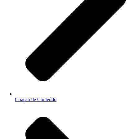
Criação de Conteúdo