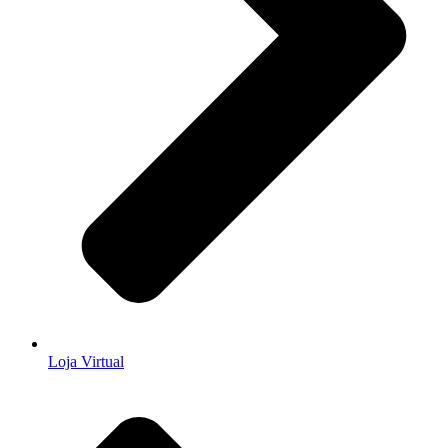
Loja Virtual