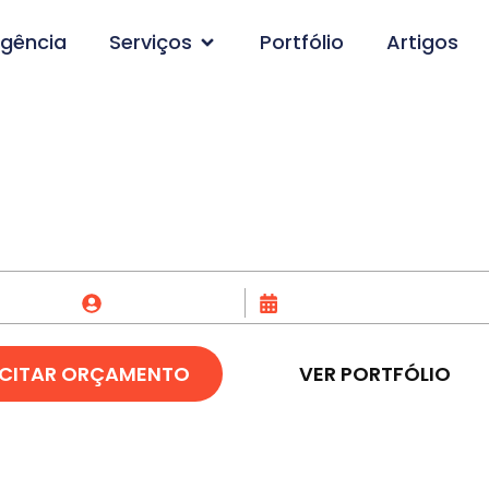
gência
Serviços
Portfólio
Artigos
imento de Site em Es
Fox Creative
26/04/2023
ICITAR ORÇAMENTO
VER PORTFÓLIO