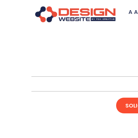
A A
Desenvolv
SOL