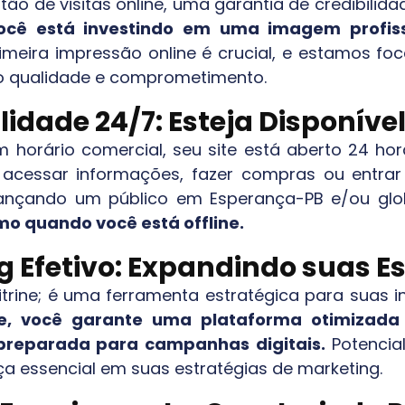
ão de visitas online, uma garantia de credibilid
você está investindo em uma imagem profiss
imeira impressão online é crucial, e estamos f
ndo qualidade e comprometimento.
lidade 24/7: Esteja Disponív
m horário comercial, seu site está aberto 24 hor
m acessar informações, fazer compras ou entr
cançando um público em
Esperança-PB
e/ou glo
o quando você está offline.
 Efetivo: Expandindo suas E
itrine; é uma ferramenta estratégica para suas in
te, você garante uma plataforma otimizada 
 preparada para campanhas digitais.
Potencial
a essencial em suas estratégias de marketing.