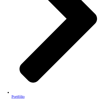
Portfólio