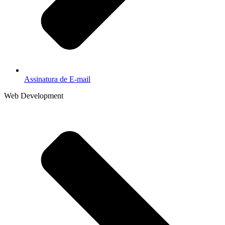
Assinatura de E-mail
Web Development