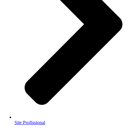
Site Profissional