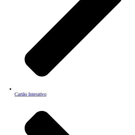
Cartão Interativo