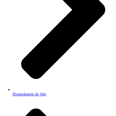
Hospedagem de Site