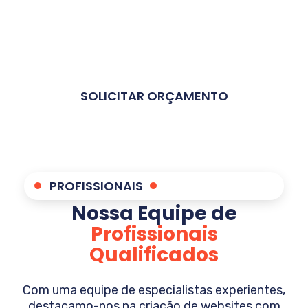
Google. Refletimos um compromisso
inabalável com a qualidade e o sucesso do
cliente. Faça parte da nossa equipe e
experimente serviços digitais de alto nível.
SOLICITAR ORÇAMENTO
PROFISSIONAIS
Nossa Equipe de
Profissionais
Qualificados
Com uma equipe de especialistas experientes,
destacamo-nos na criação de websites com