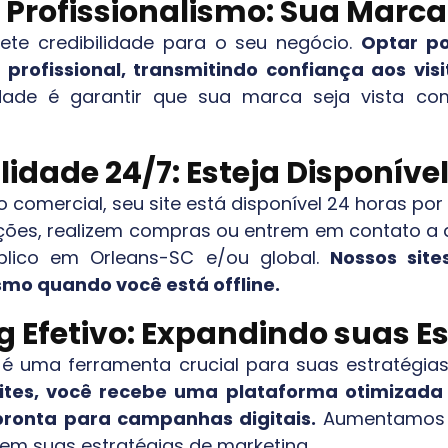
e Profissionalismo: Sua Mar
ete credibilidade para o seu negócio.
Optar po
 profissional, transmitindo confiança aos vi
idade é garantir que sua marca seja vista co
lidade 24/7: Esteja Disponív
 comercial, seu site está disponível 24 horas por
ações, realizem compras ou entrem em contato a
úblico em
Orleans-SC
e/ou global.
Nossos site
mo quando você está offline.
 Efetivo: Expandindo suas E
, é uma ferramenta crucial para suas estratégia
ites, você recebe uma plataforma otimizada 
 pronta para campanhas digitais.
Aumentamos a 
em suas estratégias de marketing.