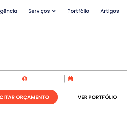
gência
Serviços
Portfólio
Artigos
vimento de Site em O
Fox Creative
12/06/2023
ICITAR ORÇAMENTO
VER PORTFÓLIO