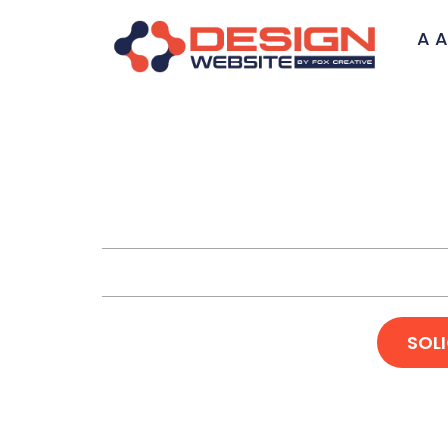
A A
Desenvol
SOL