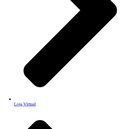
Loja Virtual