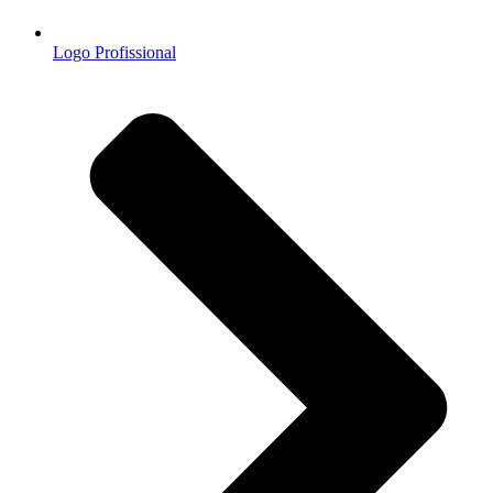
Logo Profissional