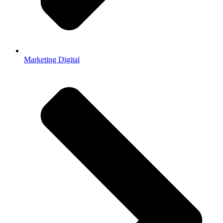
Marketing Digital