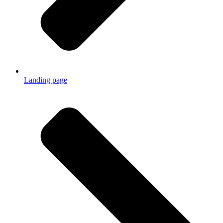
Landing page