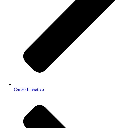
Cartão Interativo